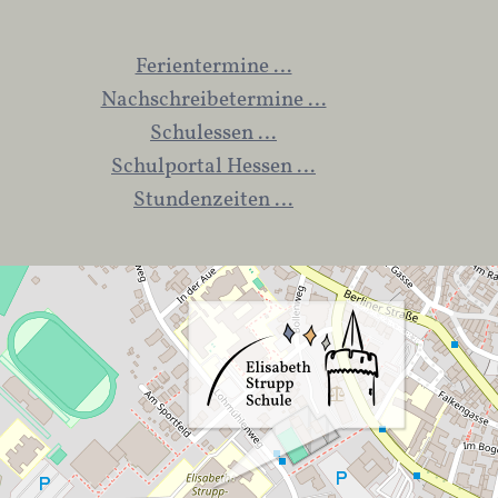
Ferientermine …
Nachschreibetermine …
Schulessen …
Schulportal Hessen …
Stundenzeiten …