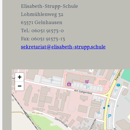
Elisabeth-Strupp-Schule
Lohmühlenweg 32
63571 Gelnhausen
Tel.: 06051 91573-0
Fax: 06051 91573-13
sekretariat@elisabeth-strupp.schule
+
−