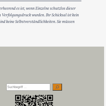
heerend es ist, wenn Einzelne schutzlos dieser
em Verfolgungsdruck wurden. Ihr Schicksal ist kein
sind keine Selbstverständlichkeiten. Sie müssen
S
u
c