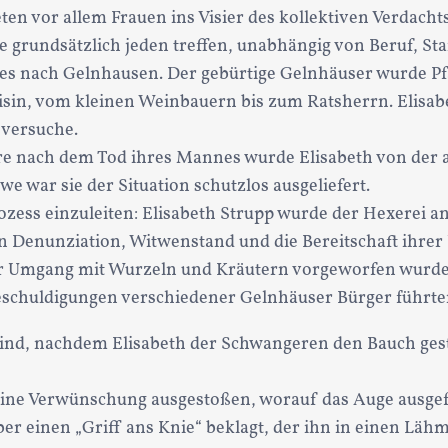
eten vor allem Frauen ins Visier des kollektiven Verdacht
e grundsätzlich jeden treffen, unabhängig von Beruf, Sta
s nach Gelnhausen. Der gebürtige Gelnhäuser wurde Pf
eisin, vom kleinen Weinbauern bis zum Ratsherrn. Elisa
versuche.
hre nach dem Tod ihres Mannes wurde Elisabeth von der 
we war sie der Situation schutzlos ausgeliefert.
zess einzuleiten: Elisabeth Strupp wurde der Hexerei an
rn Denunziation, Witwenstand und die Bereitschaft ihr
er Umgang mit Wurzeln und Kräutern vorgeworfen wurde, z
schuldigungen verschiedener Gelnhäuser Bürger führten
 Kind, nachdem Elisabeth der Schwangeren den Bauch gest
eine Verwünschung ausgestoßen, worauf das Auge ausgefa
er einen „Griff ans Knie“ beklagt, der ihn in einen Läh