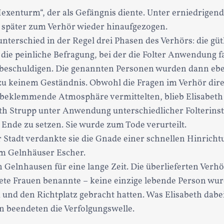
exenturm“, der als Gefängnis diente. Unter erniedrigen
e später zum Verhör wieder hinaufgezogen.
nterschied in der Regel drei Phasen des Verhörs: die güt
die peinliche Befragung, bei der die Folter Anwendung 
beschuldigen. Die genannten Personen wurden dann eben
 zu keinem Geständnis. Obwohl die Fragen im Verhör dire
beklemmende Atmosphäre vermittelten, blieb Elisabeth 
th Strupp unter Anwendung unterschiedlicher Folterinst
Ende zu setzen. Sie wurde zum Tode verurteilt.
er Stadt verdankte sie die Gnade einer schnellen Hinric
m Gelnhäuser Escher.
 Gelnhausen für eine lange Zeit. Die überlieferten Verhö
htete Frauen benannte – keine einzige lebende Person wu
nk und den Richtplatz gebracht hatten. Was Elisabeth dab
n beendeten die Verfolgungswelle.