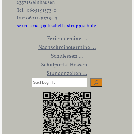
63571 Gelnhausen
Tel.: 06051 91573-0
Fax: 06051 91573-13
sekretariat@elisabeth-strupp.schule
Ferientermine …
Nachschreibetermine …
Schulessen …
Schulportal Hessen …
Stundenzeiten …
S
u
c
h
e
n