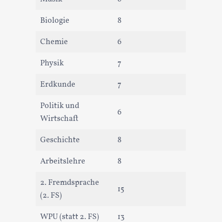
Biologie
8
Chemie
6
Physik
7
Erdkunde
7
Politik und
6
Wirtschaft
Geschichte
8
Arbeitslehre
8
2. Fremdsprache
15
(2. FS)
WPU (statt 2. FS)
13