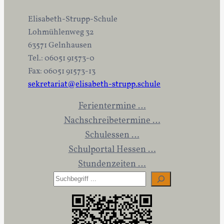
Elisabeth-Strupp-Schule
Lohmühlenweg 32
63571 Gelnhausen
Tel.: 06051 91573-0
Fax: 06051 91573-13
sekretariat@elisabeth-strupp.schule
Ferientermine …
Nachschreibetermine …
Schulessen …
Schulportal Hessen …
Stundenzeiten …
S
u
c
h