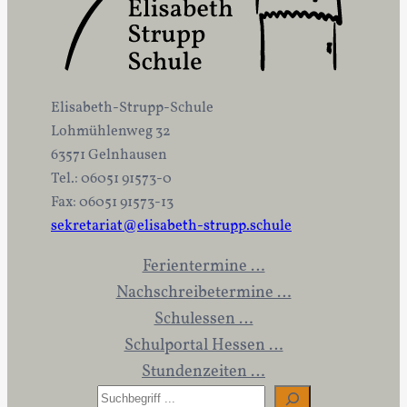
Elisabeth-Strupp-Schule
Lohmühlenweg 32
63571 Gelnhausen
Tel.: 06051 91573-0
Fax: 06051 91573-13
sekretariat@elisabeth-strupp.schule
Ferientermine …
Nachschreibetermine …
Schulessen …
Schulportal Hessen …
Stundenzeiten …
S