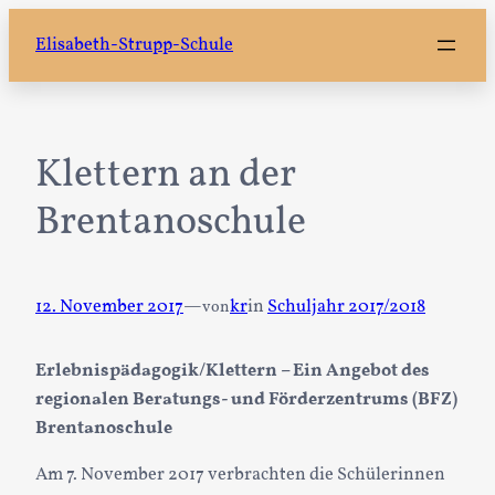
Zum
Elisabeth-Strupp-Schule
Inhalt
springen
Klettern an der
Brentanoschule
12. November 2017
—
kr
in
Schuljahr 2017/2018
von
Erlebnispädagogik/Klettern – Ein Angebot des
regionalen Beratungs- und Förderzentrums (BFZ)
Brentanoschule
Am 7. November 2017 verbrachten die Schülerinnen