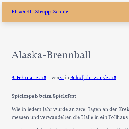
Zum
Elisabeth-Strupp-Schule
Inhalt
springen
Alaska-Brennball
8. Februar 2018
—
kr
in
Schuljahr 2017/2018
von
Spielespaß beim Spielefest
Wie in jedem Jahr wurde an zwei Tagen an der Kreis
messen und verwandelten die Halle in ein Tollhaus