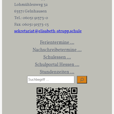
Lohmühlenweg 32
63571 Gelnhausen
Tel.: 06051 91573-0
Fax: 06051 91573-13
sekretariat@elisabeth-strupp.schule
Ferientermine …
Nachschreibetermine …
Schulessen …
Schulportal Hessen …
Stundenzeiten …
S
u
c
h
e
n