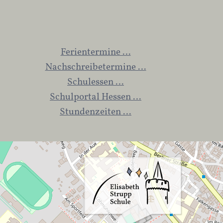
Ferientermine …
Nachschreibetermine …
Schulessen …
Schulportal Hessen …
Stundenzeiten …