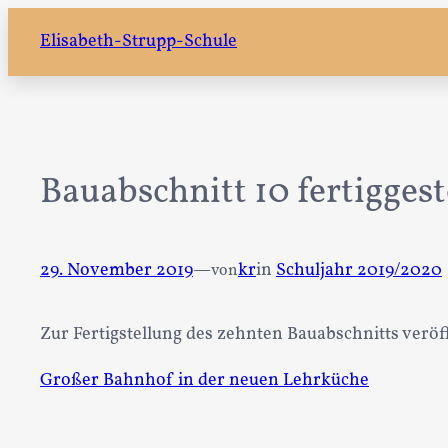
Zum
Elisabeth-Strupp-Schule
Inhalt
springen
Bauabschnitt 10 fertiggest
29. November 2019
—
kr
in
Schuljahr 2019/2020
von
Zur Fertigstellung des zehnten Bauabschnitts veröf
Großer Bahnhof in der neuen Lehrküche