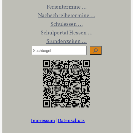
Ferientermine …
Nachschreibetermine …
Schulessen …
Schulportal Hessen …
Stundenzeiten …
S
u
c
h
e
n
Impressum
|
Datenschutz