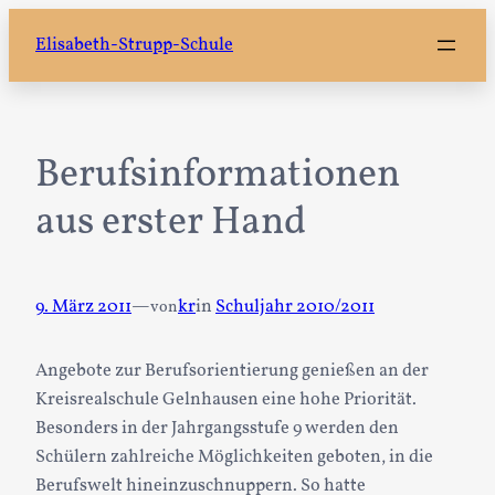
Zum
Elisabeth-Strupp-Schule
Inhalt
springen
Berufsinformationen
aus erster Hand
9. März 2011
—
kr
in
Schuljahr 2010/2011
von
Angebote zur Berufsorientierung genießen an der
Kreisrealschule Gelnhausen eine hohe Priorität.
Besonders in der Jahrgangsstufe 9 werden den
Schülern zahlreiche Möglichkeiten geboten, in die
Berufswelt hineinzuschnuppern. So hatte