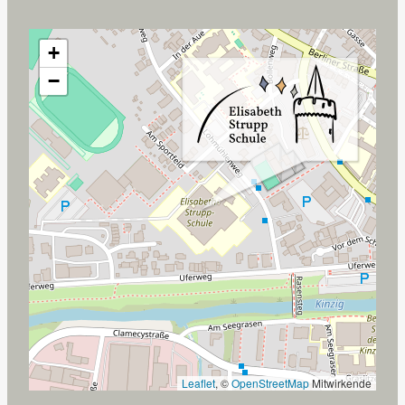
+
−
Leaflet
, ©
OpenStreetMap
Mitwirkende