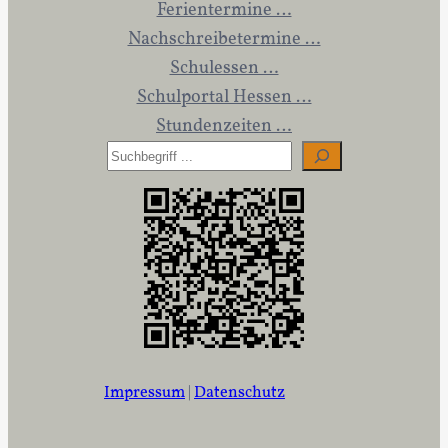
Ferientermine …
Nachschreibetermine …
Schulessen …
Schulportal Hessen …
Stundenzeiten …
S
u
c
h
e
n
Impressum
|
Datenschutz