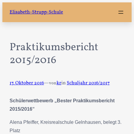
Zum
Elisabeth-Strupp-Schule
Inhalt
springen
Praktikumsbericht
2015/2016
17. Oktober 2016
—
kr
in
Schuljahr 2016/2017
von
Schülerwettbewerb „Bester Praktikumsbericht
2015/2016“
Alena Pfeiffer, Kreisrealschule Gelnhausen, belegt 3.
Platz