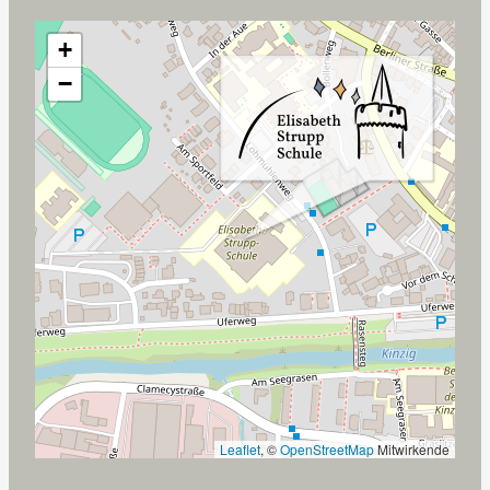
+
−
Leaflet
, ©
OpenStreetMap
Mitwirkende