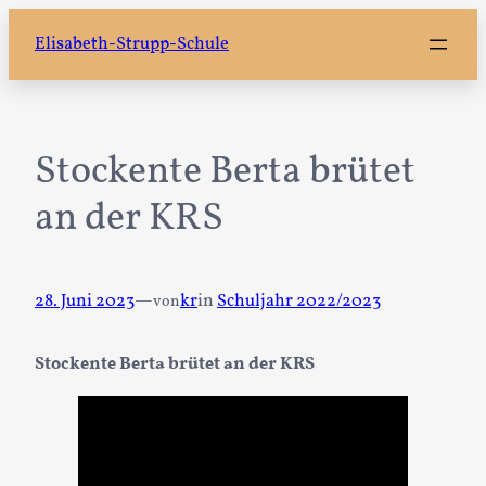
Zum
Elisabeth-Strupp-Schule
Inhalt
springen
Stockente Berta brütet
an der KRS
28. Juni 2023
—
kr
in
Schuljahr 2022/2023
von
Stockente Berta brütet an der KRS