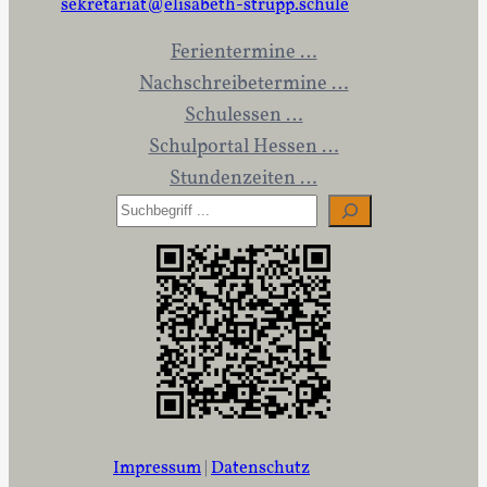
sekretariat@elisabeth-strupp.schule
Ferientermine …
Nachschreibetermine …
Schulessen …
Schulportal Hessen …
Stundenzeiten …
S
u
c
h
e
n
Impressum
|
Datenschutz