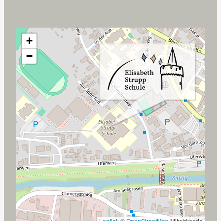
+
−
Leaflet
, ©
OpenStreetMap
Mitwirkende