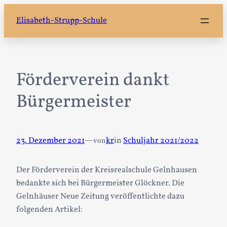
Zum
Elisabeth-Strupp-Schule
Inhalt
springen
Förderverein dankt
Bürgermeister
23. Dezember 2021
—
kr
in
Schuljahr 2021/2022
von
Der Förderverein der Kreisrealschule Gelnhausen
bedankte sich bei Bürgermeister Glöckner. Die
Gelnhäuser Neue Zeitung veröffentlichte dazu
folgenden Artikel: