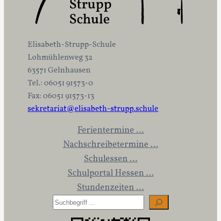
Elisabeth-Strupp-Schule
Lohmühlenweg 32
63571 Gelnhausen
Tel.: 06051 91573-0
Fax: 06051 91573-13
sekretariat@elisabeth-strupp.schule
Ferientermine …
Nachschreibetermine …
Schulessen …
Schulportal Hessen …
Stundenzeiten …
S
u