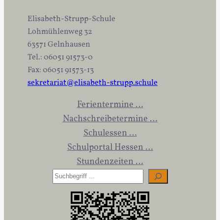
Elisabeth-Strupp-Schule
Lohmühlenweg 32
63571 Gelnhausen
Tel.: 06051 91573-0
Fax: 06051 91573-13
sekretariat@elisabeth-strupp.schule
Ferientermine …
Nachschreibetermine …
Schulessen …
Schulportal Hessen …
Stundenzeiten …
S
u
c
h