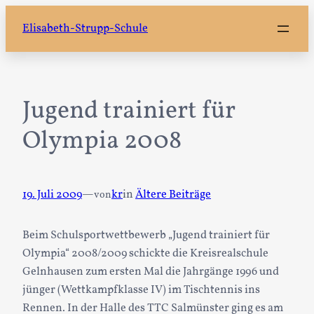
Zum
Elisabeth-Strupp-Schule
Inhalt
springen
Jugend trainiert für
Olympia 2008
19. Juli 2009
—
kr
in
Ältere Beiträge
von
Beim Schulsportwettbewerb „Jugend trainiert für
Olympia“ 2008/2009 schickte die Kreisrealschule
Gelnhausen zum ersten Mal die Jahrgänge 1996 und
jünger (Wettkampfklasse IV) im Tischtennis ins
Rennen. In der Halle des TTC Salmünster ging es am