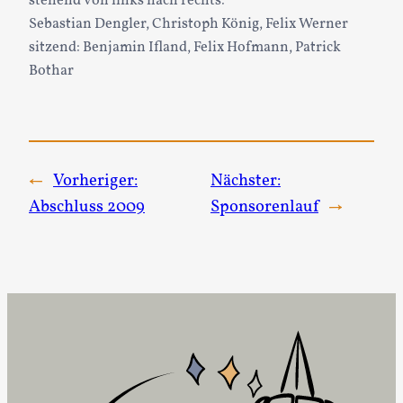
stehend von links nach rechts:
Sebastian Dengler, Christoph König, Felix Werner
sitzend: Benjamin Ifland, Felix Hofmann, Patrick
Bothar
←
Vorheriger:
Nächster:
Abschluss 2009
Sponsorenlauf
→