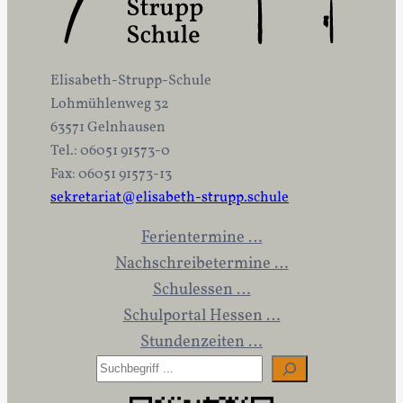
Elisabeth-Strupp-Schule
Lohmühlenweg 32
63571 Gelnhausen
Tel.: 06051 91573-0
Fax: 06051 91573-13
sekretariat@elisabeth-strupp.schule
Ferientermine …
Nachschreibetermine …
Schulessen …
Schulportal Hessen …
Stundenzeiten …
S
u