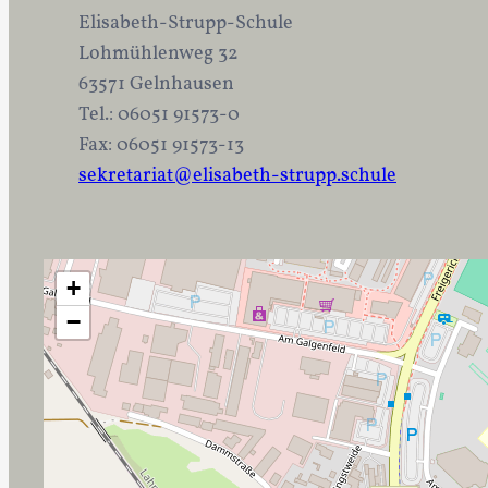
Elisabeth-Strupp-Schule
Lohmühlenweg 32
63571 Gelnhausen
Tel.: 06051 91573-0
Fax: 06051 91573-13
sekretariat@elisabeth-strupp.schule
+
−