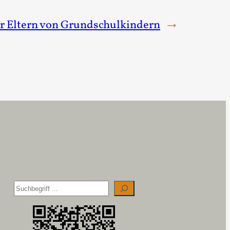
r Eltern von Grundschulkindern
→
S
u
c