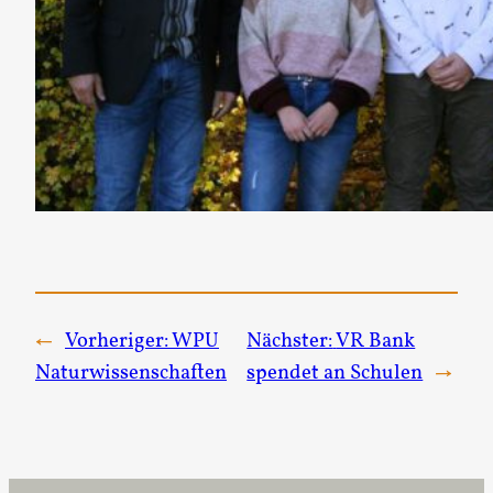
←
Vorheriger:
WPU
Nächster:
VR Bank
Naturwissenschaften
spendet an Schulen
→