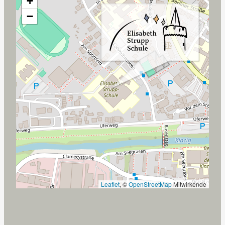
+
−
Leaflet
, ©
OpenStreetMap
Mitwirkende