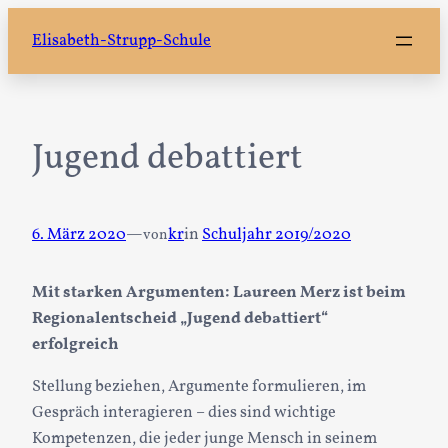
Zum
Elisabeth-Strupp-Schule
Inhalt
springen
Jugend debattiert
6. März 2020
—
kr
in
Schuljahr 2019/2020
von
Mit starken Argumenten: Laureen Merz ist beim
Regionalentscheid „Jugend debattiert“
erfolgreich
Stellung beziehen, Argumente formulieren, im
Gespräch interagieren – dies sind wichtige
Kompetenzen, die jeder junge Mensch in seinem