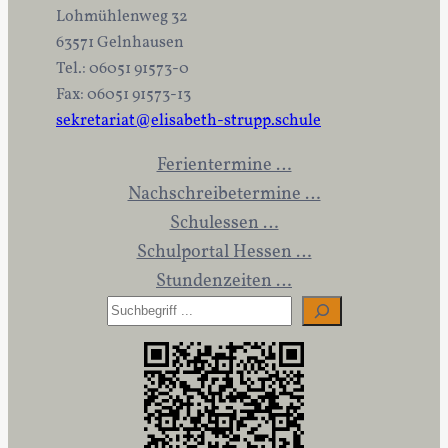
Lohmühlenweg 32
63571 Gelnhausen
Tel.: 06051 91573-0
Fax: 06051 91573-13
sekretariat@elisabeth-strupp.schule
Ferientermine …
Nachschreibetermine …
Schulessen …
Schulportal Hessen …
Stundenzeiten …
S
u
c
h
e
n