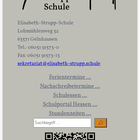
Elisabeth-Strupp-Schule
Lohmühlenweg 32
63571 Gelnhausen
Tel.: 06051 91573-0
Fax: 06051 91573-13
sekretariat@elisabeth-strupp.schule
Ferientermine …
Nachschreibetermine …
Schulessen …
Schulportal Hessen …
Stundenzeiten …
S
u
c