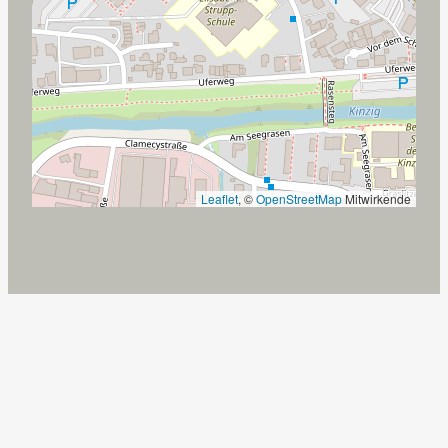
Leaflet
, ©
OpenStreetMap
Mitwirkende