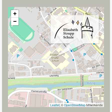
+
−
Leaflet
, ©
OpenStreetMap
Mitwirkende