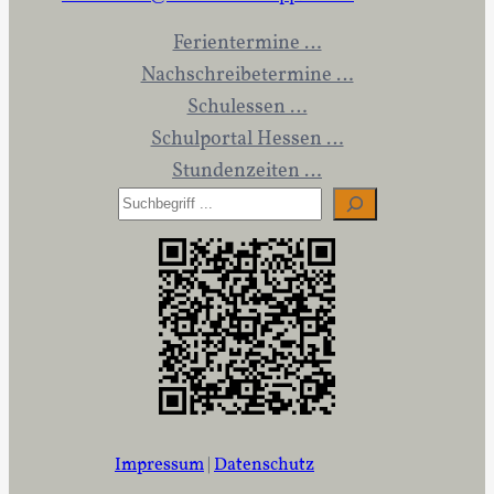
Ferientermine …
Nachschreibetermine …
Schulessen …
Schulportal Hessen …
Stundenzeiten …
S
u
c
h
e
n
Impressum
|
Datenschutz