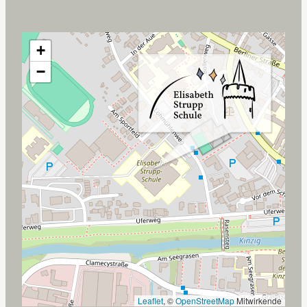
+
−
Leaflet
, ©
OpenStreetMap
Mitwirkende