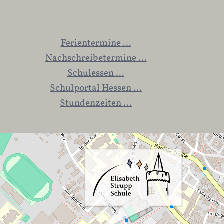
Ferientermine …
Nachschreibetermine …
Schulessen …
Schulportal Hessen …
Stundenzeiten …