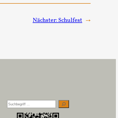
Nächster:
Schulfest
→
S
u