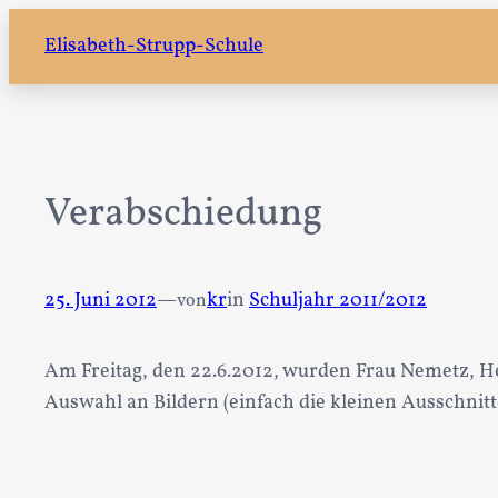
Zum
Elisabeth-Strupp-Schule
Inhalt
springen
Verabschiedung
25. Juni 2012
—
kr
in
Schuljahr 2011/2012
von
Am Freitag, den 22.6.2012, wurden Frau Nemetz, He
Auswahl an Bildern (einfach die kleinen Ausschnitt