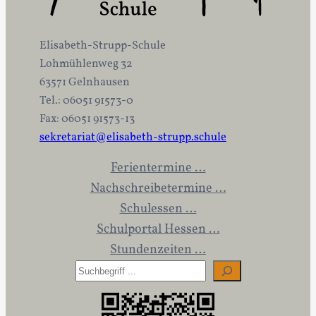
Elisabeth-Strupp-Schule
Lohmühlenweg 32
63571 Gelnhausen
Tel.: 06051 91573-0
Fax: 06051 91573-13
sekretariat@elisabeth-strupp.schule
Ferientermine …
Nachschreibetermine …
Schulessen …
Schulportal Hessen …
Stundenzeiten …
S
u
c