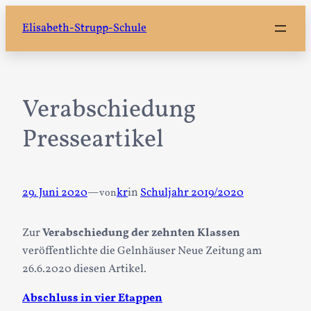
Zum
Elisabeth-Strupp-Schule
Inhalt
springen
Verabschiedung
Presseartikel
29. Juni 2020
—
kr
in
Schuljahr 2019/2020
von
Zur
Verabschiedung der zehnten Klassen
veröffentlichte die Gelnhäuser Neue Zeitung am
26.6.2020 diesen Artikel.
Abschluss in vier Etappen