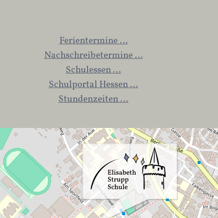
Ferientermine …
Nachschreibetermine …
Schulessen …
Schulportal Hessen …
Stundenzeiten …