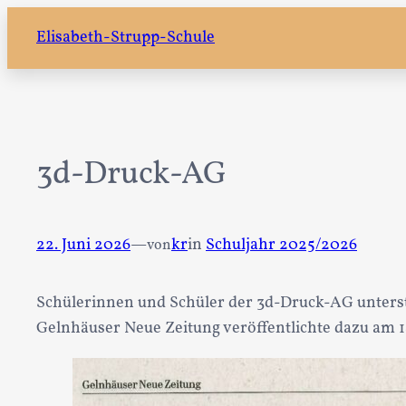
Zum
Elisabeth-Strupp-Schule
Inhalt
springen
3d-Druck-AG
22. Juni 2026
—
kr
in
Schuljahr 2025/2026
von
Schülerinnen und Schüler der 3d-Druck-AG unterst
Gelnhäuser Neue Zeitung veröffentlichte dazu am 1