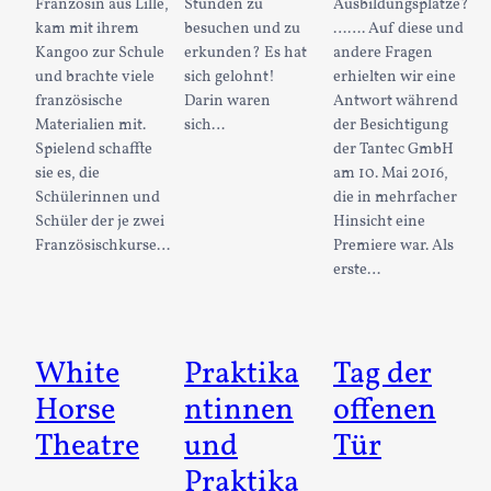
Französin aus Lille,
Stunden zu
Ausbildungsplätze?
kam mit ihrem
besuchen und zu
……. Auf diese und
Kangoo zur Schule
erkunden? Es hat
andere Fragen
und brachte viele
sich gelohnt!
erhielten wir eine
französische
Darin waren
Antwort während
Materialien mit.
sich…
der Besichtigung
Spielend schaffte
der Tantec GmbH
sie es, die
am 10. Mai 2016,
Schülerinnen und
die in mehrfacher
Schüler der je zwei
Hinsicht eine
Französischkurse…
Premiere war. Als
erste…
White
Praktika
Tag der
Horse
ntinnen
offenen
Theatre
und
Tür
Praktika