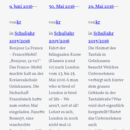
9. Juni 2016
—
30. Mai 2016
—
29. Mai 2016
—
kr
kr
kr
von
von
von
in
Schuljahr
in
Schuljahr
in
Schuljahr
2015/2016
2015/2016
2015/2016
Bonjour La France
Fahrt der
Die Heimat des
– FranceMobil!
bilingualen Kurse
Tantals in
„Bonjour, ça va?“
(Klassen 9 und
Gelnhausen
Das France-Mobil
10) nach London
besucht Welches
machte halt an der
vom 23. bis 25.
Unternehmen
Kreisrealschule
Mai 2016 A man
verbirgt sich hinter
Gelnhausen. Die
who is tired of
dem grauen
Fachschaft
London is tired
Gebäude in der
Französisch hatte
of life – We
Tantalstraße?Was
zum ersten Mal
aren’t, not at all!
wird dort eigentlich
eingeladen. Fanette
Lohnt es sich,
hergestellt?Bietet
Bossuyt, eine
London in noch
das Unternehmen
waschechte
nicht mal 12
auch