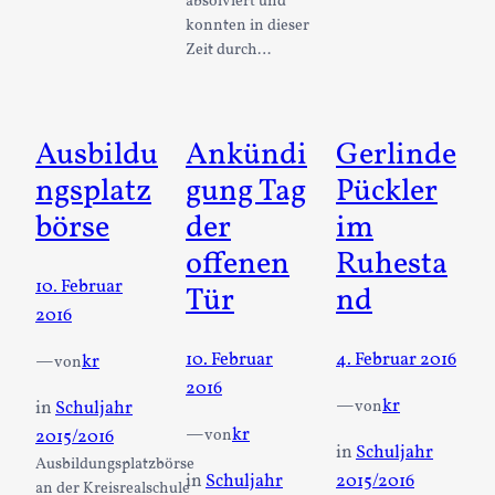
absolviert und
konnten in dieser
Zeit durch…
Ausbildu
Ankündi
Gerlinde
ngsplatz
gung Tag
Pückler
börse
der
im
offenen
Ruhesta
10. Februar
Tür
nd
2016
10. Februar
4. Februar 2016
—
kr
von
2016
—
kr
von
in
Schuljahr
—
kr
von
2015/2016
in
Schuljahr
Ausbildungsplatzbörse
in
Schuljahr
2015/2016
an der Kreisrealschule