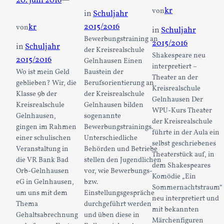
20. Juni 2016
—
kr
von
in
Schuljahr
2015/2016
kr
von
in
Schuljahr
Bewerbungstraining an
2015/2016
in
Schuljahr
der Kreisrealschule
Shakespeare neu
2015/2016
Gelnhausen Einen
interpretiert –
Wo ist mein Geld
Baustein der
Theater an der
geblieben? Wir, die
Berufsorientierung an
Kreisrealschule
Klasse 9b der
der Kreisrealschule
Gelnhausen Der
Kreisrealschule
Gelnhausen bilden
WPU-Kurs Theater
Gelnhausen,
sogenannte
der Kreisrealschule
gingen im Rahmen
Bewerbungstrainings.
führte in der Aula ein
einer schulischen
Unterschiedliche
selbst geschriebenes
Veranstaltung in
Behörden und Betriebe
Theaterstück auf, in
die VR Bank Bad
stellen den Jugendlichen
dem Shakespeares
Orb-Gelnhausen
vor, wie Bewerbungs-
Komödie „Ein
eG in Gelnhausen,
bzw.
Sommernachtstraum“
um uns mit dem
Einstellungsgespräche
neu interpretiert und
Thema
durchgeführt werden
mit bekannten
Gehaltsabrechnung
und üben diese in
Märchenfiguren