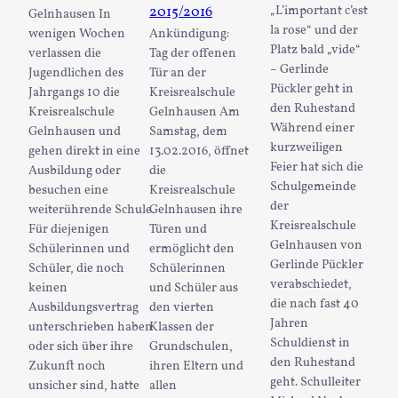
2015/2016
„L’important c’est
Gelnhausen In
la rose“ und der
wenigen Wochen
Ankündigung:
Platz bald „vide“
verlassen die
Tag der offenen
– Gerlinde
Jugendlichen des
Tür an der
Pückler geht in
Jahrgangs 10 die
Kreisrealschule
den Ruhestand
Kreisrealschule
Gelnhausen Am
Während einer
Gelnhausen und
Samstag, dem
kurzweiligen
gehen direkt in eine
13.02.2016, öffnet
Feier hat sich die
Ausbildung oder
die
Schulgemeinde
besuchen eine
Kreisrealschule
der
weiterührende Schule.
Gelnhausen ihre
Kreisrealschule
Für diejenigen
Türen und
Gelnhausen von
Schülerinnen und
ermöglicht den
Gerlinde Pückler
Schüler, die noch
Schülerinnen
verabschiedet,
keinen
und Schüler aus
die nach fast 40
Ausbildungsvertrag
den vierten
Jahren
unterschrieben haben
Klassen der
Schuldienst in
oder sich über ihre
Grundschulen,
den Ruhestand
Zukunft noch
ihren Eltern und
geht. Schulleiter
unsicher sind, hatte
allen