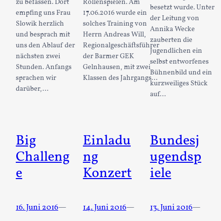
zu befassen. Dort
Rollenspielen. Am
besetzt wurde. Unter
empfing uns Frau
17.06.2016 wurde ein
der Leitung von
Slowik herzlich
solches Training von
Annika Wecke
und besprach mit
Herrn Andreas Will,
zauberten die
uns den Ablauf der
Regionalgeschäftsführer
Jugendlichen ein
nächsten zwei
der Barmer GEK
selbst entworfenes
Stunden. Anfangs
Gelnhausen, mit zwei
Bühnenbild und ein
sprachen wir
Klassen des Jahrgangs…
kurzweiliges Stück
darüber,…
auf…
Big
Einladu
Bundesj
Challeng
ng
ugendsp
e
Konzert
iele
16. Juni 2016
—
14. Juni 2016
—
13. Juni 2016
—