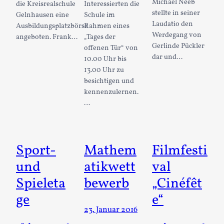
Michael Neeb
die Kreisrealschule
Interessierten die
stellte in seiner
Gelnhausen eine
Schule im
Laudatio den
Ausbildungsplatzbörse
Rahmen eines
Werdegang von
angeboten. Frank…
„Tages der
Gerlinde Pückler
offenen Tür“ von
dar und…
10.00 Uhr bis
13.00 Uhr zu
besichtigen und
kennenzulernen.
…
Sport-
Mathem
Filmfesti
und
atikwett
val
Spieleta
bewerb
„Cinéfêt
ge
e“
23. Januar 2016