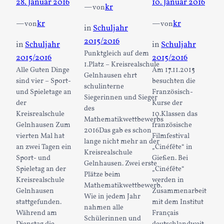
28. Januar 2016
10. Januar 2016
—
kr
von
—
kr
—
kr
von
von
in
Schuljahr
2015/2016
in
Schuljahr
in
Schuljahr
Punktgleich auf dem
2015/2016
2015/2016
1.Platz – Kreisrealschule
Alle Guten Dinge
Am 17.11.2015
Gelnhausen ehrt
sind vier – Sport-
besuchten die
schulinterne
und Spieletage an
Französisch-
Siegerinnen und Sieger
der
Kurse der
des
Kreisrealschule
10.Klassen das
Mathematikwettbewerbs
Gelnhausen Zum
französische
2016Das gab es schon
vierten Mal hat
Filmfestival
lange nicht mehr an der
an zwei Tagen ein
„Cinéfête“ in
Kreisrealschule
Sport- und
Gießen. Bei
Gelnhausen. Zwei erste
Spieletag an der
„Cinéfête“
Plätze beim
Kreisrealschule
werden in
Mathematikwettbewerb.
Gelnhausen
Zusammenarbeit
Wie in jedem Jahr
stattgefunden.
mit dem Institut
nahmen alle
Während am
Français
Schülerinnen und