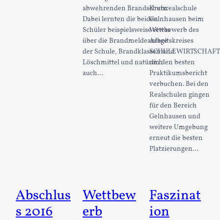
abwehrenden Brandschutz.
Kreisrealschule
Dabei lernten die beiden
Gelnhausen beim
Schüler beispielsweise etwas
Wettbewerb des
über die Brandmeldeanlage
Arbeitskreises
der Schule, Brandklassen und
SCHULEWIRTSCHAFT
Löschmittel und natürlich
um den besten
auch…
Praktikumsbericht
verbuchen. Bei den
Realschulen gingen
für den Bereich
Gelnhausen und
weitere Umgebung
erneut die besten
Platzierungen…
Abschlus
Wettbew
Faszinat
s 2016
erb
ion