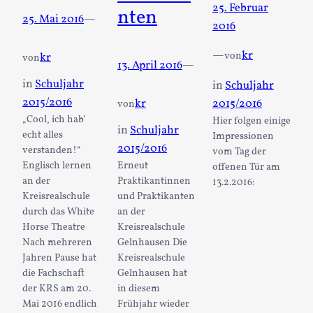
25. Februar
nten
25. Mai 2016
—
2016
—
kr
von
kr
von
13. April 2016
—
in
Schuljahr
in
Schuljahr
2015/2016
2015/2016
kr
von
„Cool, ich hab’
Hier folgen einige
in
Schuljahr
echt alles
Impressionen
2015/2016
verstanden!“
vom Tag der
Englisch lernen
Erneut
offenen Tür am
an der
Praktikantinnen
13.2.2016:
Kreisrealschule
und Praktikanten
durch das White
an der
Horse Theatre
Kreisrealschule
Nach mehreren
Gelnhausen Die
Jahren Pause hat
Kreisrealschule
die Fachschaft
Gelnhausen hat
der KRS am 20.
in diesem
Mai 2016 endlich
Frühjahr wieder