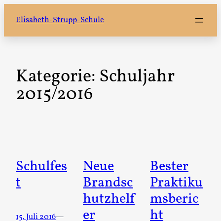
Zum
Elisabeth-Strupp-Schule
Inhalt
springen
Kategorie:
Schuljahr
2015/2016
Schulfes
Neue
Bester
t
Brandsc
Praktiku
hutzhelf
msberic
er
ht
15. Juli 2016
—