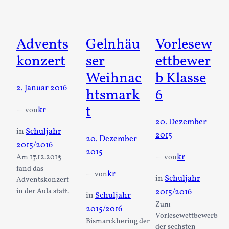
Advents
Gelnhäu
Vorlesew
konzert
ser
ettbewer
Weihnac
b Klasse
2. Januar 2016
htsmark
6
t
—
kr
von
20. Dezember
in
Schuljahr
2015
20. Dezember
2015/2016
2015
—
kr
von
Am 17.12.2015
fand das
—
kr
von
in
Schuljahr
Adventskonzert
in der Aula statt.
2015/2016
in
Schuljahr
Zum
2015/2016
Vorlesewettbewerb
Bismarckhering der
der sechsten