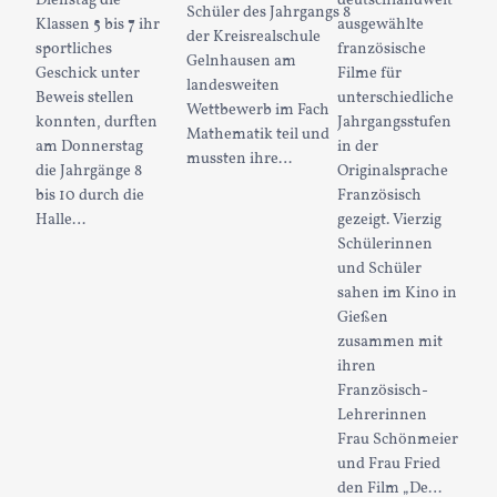
Dienstag die
deutschlandweit
Schüler des Jahrgangs 8
Klassen 5 bis 7 ihr
ausgewählte
der Kreisrealschule
sportliches
französische
Gelnhausen am
Geschick unter
Filme für
landesweiten
Beweis stellen
unterschiedliche
Wettbewerb im Fach
konnten, durften
Jahrgangsstufen
Mathematik teil und
am Donnerstag
in der
mussten ihre…
die Jahrgänge 8
Originalsprache
bis 10 durch die
Französisch
Halle…
gezeigt. Vierzig
Schülerinnen
und Schüler
sahen im Kino in
Gießen
zusammen mit
ihren
Französisch-
Lehrerinnen
Frau Schönmeier
und Frau Fried
den Film „De…