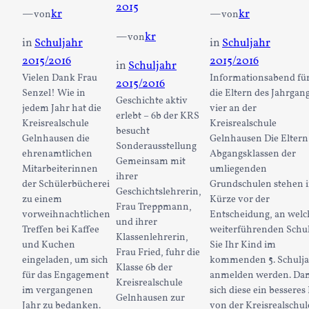
2015
—
kr
—
kr
von
von
—
kr
von
in
Schuljahr
in
Schuljahr
2015/2016
2015/2016
in
Schuljahr
Vielen Dank Frau
Informationsabend fü
2015/2016
Senzel! Wie in
die Eltern des Jahrgan
Geschichte aktiv
jedem Jahr hat die
vier an der
erlebt – 6b der KRS
Kreisrealschule
Kreisrealschule
besucht
Gelnhausen die
Gelnhausen Die Eltern
Sonderausstellung
ehrenamtlichen
Abgangsklassen der
Gemeinsam mit
Mitarbeiterinnen
umliegenden
ihrer
der Schülerbücherei
Grundschulen stehen 
Geschichtslehrerin,
zu einem
Kürze vor der
Frau Treppmann,
vorweihnachtlichen
Entscheidung, an welc
und ihrer
Treffen bei Kaffee
weiterführenden Schu
Klassenlehrerin,
und Kuchen
Sie Ihr Kind im
Frau Fried, fuhr die
eingeladen, um sich
kommenden 5. Schulj
Klasse 6b der
für das Engagement
anmelden werden. Da
Kreisrealschule
im vergangenen
sich diese ein besseres 
Gelnhausen zur
Jahr zu bedanken.
von der Kreisrealschul