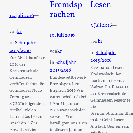
Fremdsp
Lesen
rachen
12. Juli 2016
—
7. Juli 2016
—
kr
von
10. Juli 2016
—
kr
von
in
Schuljahr
2015/2016
kr
von
in
Schuljahr
Zur Abschlussfeier
2015/2016
in
Schuljahr
2016 der
Faszination Lesen –
2015/2016
Kreisrealschule
Kreisrealschüler
Gelnhausen
Bundeswettbewerb
tauchen in fremde
veröffentlichte die
Fremdsprachen –
Welten Die Klasse 5a
Gelnhäuser Neue
Englisch 2016 Wir
der Kreisrealschule
Zeitung am
waren wieder dabei
Gelnhausen besuchte
8.7.2016 folgenden
! Am 21. Januar
die
Artikel, vielen
2016 war es wieder
Brentanobuchhandlu
Dank: „Das Leben
so weit! Wir
in der Gelnhäuser
ist schön!“ Zur
beteiligten uns auch
Altstadt. Gemeinsam
Abschlussfeier
in diesem Jahr am