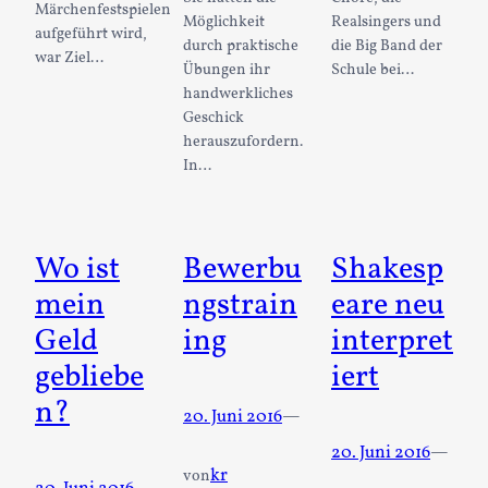
Märchenfestspielen
Möglichkeit
Realsingers und
aufgeführt wird,
durch praktische
die Big Band der
war Ziel…
Übungen ihr
Schule bei…
handwerkliches
Geschick
herauszufordern.
In…
Wo ist
Bewerbu
Shakesp
mein
ngstrain
eare neu
Geld
ing
interpret
gebliebe
iert
n?
20. Juni 2016
—
20. Juni 2016
—
kr
von