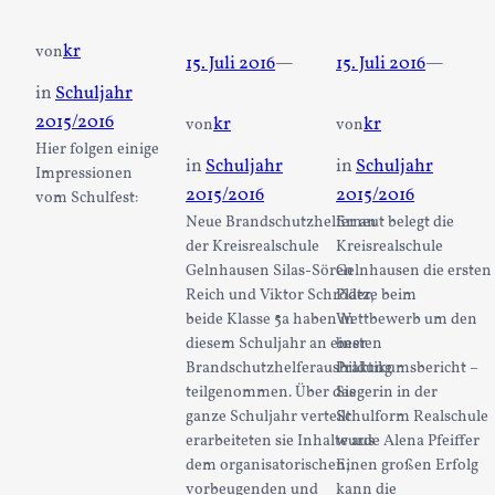
kr
von
15. Juli 2016
—
15. Juli 2016
—
in
Schuljahr
2015/2016
kr
kr
von
von
Hier folgen einige
in
Schuljahr
in
Schuljahr
Impressionen
2015/2016
2015/2016
vom Schulfest:
Neue Brandschutzhelfer an
Erneut belegt die
der Kreisrealschule
Kreisrealschule
Gelnhausen Silas-Sören
Gelnhausen die ersten
Reich und Viktor Schröder,
Plätze beim
beide Klasse 5a haben in
Wettbewerb um den
diesem Schuljahr an einer
besten
Brandschutzhelferausbildung
Praktikumsbericht –
teilgenommen. Über das
Siegerin in der
ganze Schuljahr verteilt
Schulform Realschule
erarbeiteten sie Inhalte aus
wurde Alena Pfeiffer
dem organisatorischen,
Einen großen Erfolg
vorbeugenden und
kann die