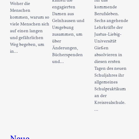
kamen die
für das
Woher die
engagierten
kommende
Menschen
Damen aus
Berufsleben.
kommen, warum so
Gelnhausen und
Sechs angehende
viele Menschen sich
Umgebung
Lehrkräfte der
auf einen langen
zusammen, um
Justus-Liebig-
und gefährlichen
über
Universität
Weg begeben, um
Änderungen,
Gießen
in…
Bücherspenden
absolvieren in
und…
diesen ersten
Tagen des neuen
Schuljahres ihr
allgemeines
Schulpraktikum
an der
Kreisrealschule.
…