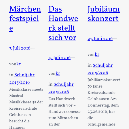
Märchen
Das
Jubiläum
festspiel
Handwe
skonzert
e
rk stellt
sich vor
27. Juni 2016
—
7. Juli 2016
—
kr
von
4. Juli 2016
—
kr
von
in
Schuljahr
2015/2016
kr
von
in
Schuljahr
Jubiläumskonzert
2015/2016
in
Schuljahr
70 Jahre
Musikklasse meets
2015/2016
Kreisrealschule
Musical –
Das Handwerk
Gelnhausen Am
Musikklasse 5a der
stellt sich vor –
Donnerstag, dem
Kreisrealschule
Handwerksmesse
23.06.2016, hat
Gelnhausen
zum Mitmachen
die
besucht die
an der
Schulgemeinde
Hanauer