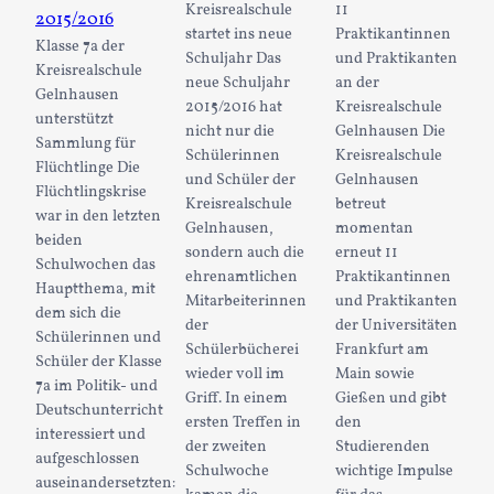
Kreisrealschule
11
2015/2016
startet ins neue
Praktikantinnen
Klasse 7a der
Schuljahr Das
und Praktikanten
Kreisrealschule
neue Schuljahr
an der
Gelnhausen
2015/2016 hat
Kreisrealschule
unterstützt
nicht nur die
Gelnhausen Die
Sammlung für
Schülerinnen
Kreisrealschule
Flüchtlinge Die
und Schüler der
Gelnhausen
Flüchtlingskrise
Kreisrealschule
betreut
war in den letzten
Gelnhausen,
momentan
beiden
sondern auch die
erneut 11
Schulwochen das
ehrenamtlichen
Praktikantinnen
Hauptthema, mit
Mitarbeiterinnen
und Praktikanten
dem sich die
der
der Universitäten
Schülerinnen und
Schülerbücherei
Frankfurt am
Schüler der Klasse
wieder voll im
Main sowie
7a im Politik- und
Griff. In einem
Gießen und gibt
Deutschunterricht
ersten Treffen in
den
interessiert und
der zweiten
Studierenden
aufgeschlossen
Schulwoche
wichtige Impulse
auseinandersetzten: