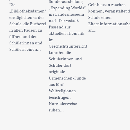
Sonderausstellung
Die
Gelnhausen machen
„Expanding Worlds“
„Bibliotheksdamen“
können, veranstaltet d
ins Landesmuseum
ermöglichen es der
Schule einen
nach Darmstadt.
Schule, die Bücherei
Elterninformationsab
Passend zur
in allen Pausen zu
an…
aktuellen Thematik
öffnen und den
im
Schülerinnen und
Geschichtsunterricht
Schülern einen…
konnten die
Schülerinnen und
Schüler dort
originale
Urmenschen-Funde
aus fünf
Weltreligionen
besichtigen.
Normalerweise
ruhen…