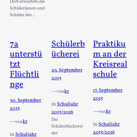
Dort erwartete die
Schülerinnen und
Schüler der…
7a
Schülerb
Praktiku
unterstü
ücherei
m an der
tzt
Kreisreal
29. September
Flüchtli
schule
2015
nge
17. September
—
kr
von
2015
30. September
in
Schuljahr
2015
—
kr
von
2015/2016
Die
—
kr
von
in
Schuljahr
Schülerbücherei
2015/2016
der
in
Schuljahr