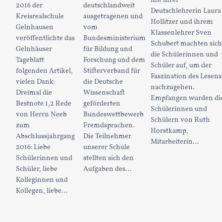
mit ihrer
2016 der
deutschlandweit
Deutschlehrerin Laura
Kreisrealschule
ausgetragenen und
Hollitzer und ihrem
Gelnhausen
vom
Klassenlehrer Sven
veröffentlichte das
Bundesministerium
Schubert machten sich
Gelnhäuser
für Bildung und
die Schülerinnen und
Tageblatt
Forschung und dem
Schüler auf, um der
folgenden Artikel,
Stifterverband für
Faszination des Lesens
vielen Dank:
die Deutsche
nachzugehen.
Dreimal die
Wissenschaft
Empfangen wurden di
Bestnote 1,2 Rede
geförderten
Schülerinnen und
von Herrn Neeb
Bundeswettbewerb
Schülern von Ruth
zum
Fremdsprachen.
Horstkamp,
Abschlussjahrgang
Die Teilnehmer
Mitarbeiterin…
2016: Liebe
unserer Schule
Schülerinnen und
stellten sich den
Schüler, liebe
Aufgaben des…
Kolleginnen und
Kollegen, liebe…