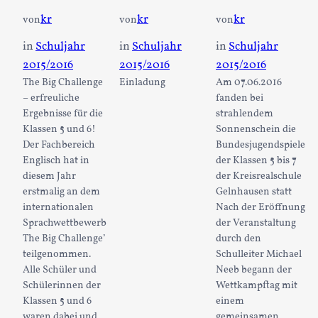
kr
kr
kr
von
von
von
in
Schuljahr
in
Schuljahr
in
Schuljahr
2015/2016
2015/2016
2015/2016
The Big Challenge
Einladung
Am 07.06.2016
– erfreuliche
fanden bei
Ergebnisse für die
strahlendem
Klassen 5 und 6!
Sonnenschein die
Der Fachbereich
Bundesjugendspiele
Englisch hat in
der Klassen 5 bis 7
diesem Jahr
der Kreisrealschule
erstmalig an dem
Gelnhausen statt
internationalen
Nach der Eröffnung
Sprachwettbewerb
der Veranstaltung
The Big Challenge’
durch den
teilgenommen.
Schulleiter Michael
Alle Schüler und
Neeb begann der
Schülerinnen der
Wettkampftag mit
Klassen 5 und 6
einem
waren dabei und
gemeinsamen