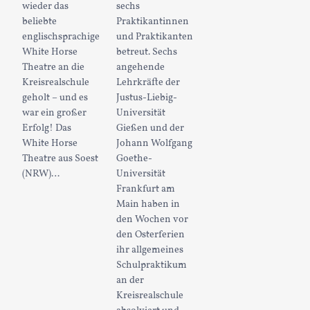
wieder das
sechs
beliebte
Praktikantinnen
englischsprachige
und Praktikanten
White Horse
betreut. Sechs
Theatre an die
angehende
Kreisrealschule
Lehrkräfte der
geholt – und es
Justus-Liebig-
war ein großer
Universität
Erfolg! Das
Gießen und der
White Horse
Johann Wolfgang
Theatre aus Soest
Goethe-
(NRW)…
Universität
Frankfurt am
Main haben in
den Wochen vor
den Osterferien
ihr allgemeines
Schulpraktikum
an der
Kreisrealschule