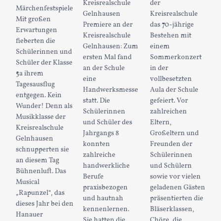
Kreisrealschule
der
Märchenfestspiele
Gelnhausen
Kreisrealschule
Mit großen
Premiere an der
das 70-jährige
Erwartungen
Kreisrealschule
Bestehen mit
fieberten die
Gelnhausen: Zum
einem
Schülerinnen und
ersten Mal fand
Sommerkonzert
Schüler der Klasse
an der Schule
in der
5a ihrem
eine
vollbesetzten
Tagesausflug
Handwerksmesse
Aula der Schule
entgegen. Kein
statt. Die
gefeiert. Vor
Wunder! Denn als
Schülerinnen
zahlreichen
Musikklasse der
und Schüler des
Eltern,
Kreisrealschule
Jahrgangs 8
Großeltern und
Gelnhausen
konnten
Freunden der
schnupperten sie
zahlreiche
Schülerinnen
an diesem Tag
handwerkliche
und Schülern
Bühnenluft. Das
Berufe
sowie vor vielen
Musical
praxisbezogen
geladenen Gästen
„Rapunzel“, das
und hautnah
präsentierten die
dieses Jahr bei den
kennenlernen.
Bläserklassen,
Hanauer
Sie hatten die
Chöre, die