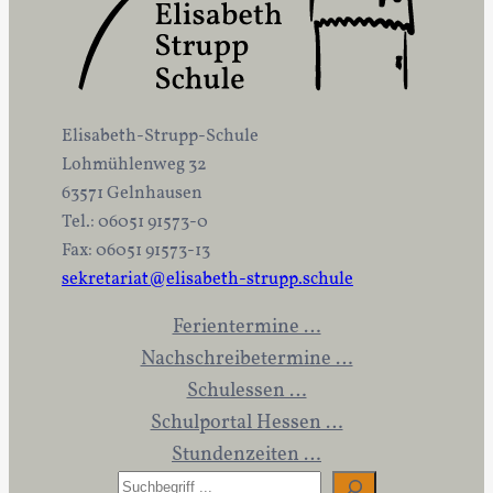
Elisabeth-Strupp-Schule
Lohmühlenweg 32
63571 Gelnhausen
Tel.: 06051 91573-0
Fax: 06051 91573-13
sekretariat@elisabeth-strupp.schule
Ferientermine …
Nachschreibetermine …
Schulessen …
Schulportal Hessen …
Stundenzeiten …
S