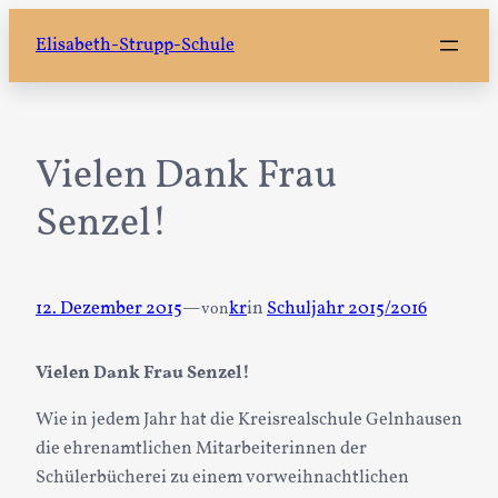
Zum
Elisabeth-Strupp-Schule
Inhalt
springen
Vielen Dank Frau
Senzel!
12. Dezember 2015
—
kr
in
Schuljahr 2015/2016
von
Vielen Dank Frau Senzel!
Wie in jedem Jahr hat die Kreisrealschule Gelnhausen
die ehrenamtlichen Mitarbeiterinnen der
Schülerbücherei zu einem vorweihnachtlichen