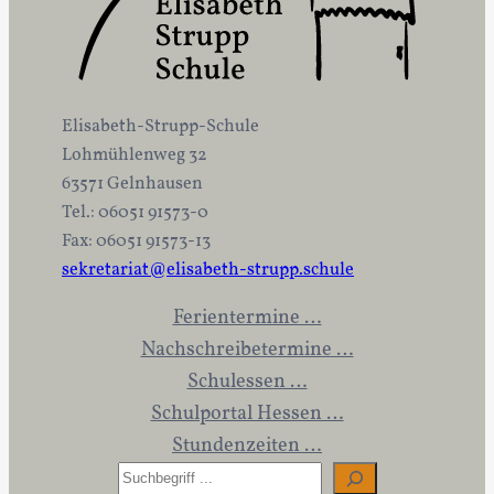
Elisabeth-Strupp-Schule
Lohmühlenweg 32
63571 Gelnhausen
Tel.: 06051 91573-0
Fax: 06051 91573-13
sekretariat@elisabeth-strupp.schule
Ferientermine …
Nachschreibetermine …
Schulessen …
Schulportal Hessen …
Stundenzeiten …
S