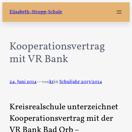
Zum
Elisabeth-Strupp-Schule
Inhalt
springen
Kooperationsvertrag
mit VR Bank
24. Juni 2014
—
kr
in
Schuljahr 2013/2014
von
Kreisrealschule unterzeichnet
Kooperationsvertrag mit der
VR Bank Bad Orb –