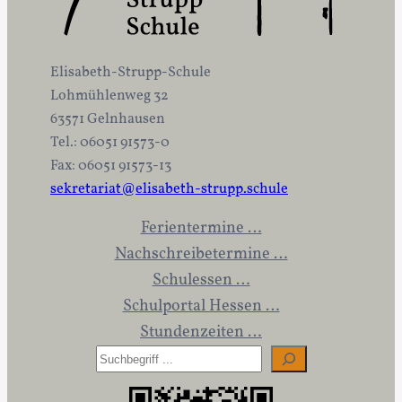
Elisabeth-Strupp-Schule
Lohmühlenweg 32
63571 Gelnhausen
Tel.: 06051 91573-0
Fax: 06051 91573-13
sekretariat@elisabeth-strupp.schule
Ferientermine …
Nachschreibetermine …
Schulessen …
Schulportal Hessen …
Stundenzeiten …
S
u