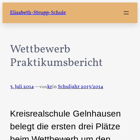
Zum
Elisabeth-Strupp-Schule
Inhalt
springen
Wettbewerb
Praktikumsbericht
3. Juli 2014
—
kr
in
Schuljahr 2013/2014
von
Kreisrealschule Gelnhausen
belegt die ersten drei Plätze
beim Wettbewerb um den