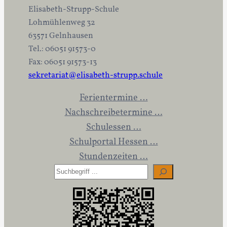
Elisabeth-Strupp-Schule
Lohmühlenweg 32
63571 Gelnhausen
Tel.: 06051 91573-0
Fax: 06051 91573-13
sekretariat@elisabeth-strupp.schule
Ferientermine …
Nachschreibetermine …
Schulessen …
Schulportal Hessen …
Stundenzeiten …
S
u
c
h
e