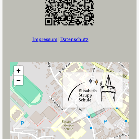
n
Impressum
|
Datenschutz
+
−