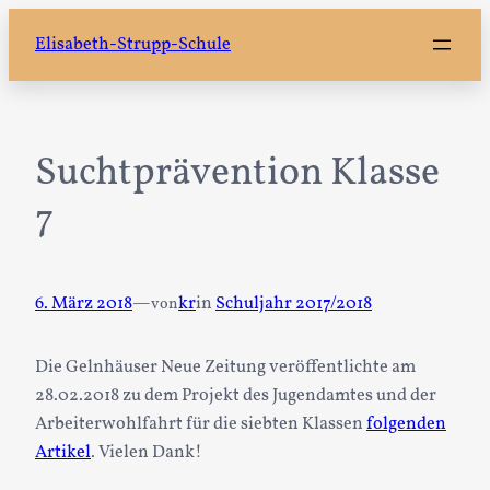
Zum
Elisabeth-Strupp-Schule
Inhalt
springen
Suchtprävention Klasse
7
6. März 2018
—
kr
in
Schuljahr 2017/2018
von
Die Gelnhäuser Neue Zeitung veröffentlichte am
28.02.2018 zu dem Projekt des Jugendamtes und der
Arbeiterwohlfahrt für die siebten Klassen
folgenden
Artikel
. Vielen Dank!